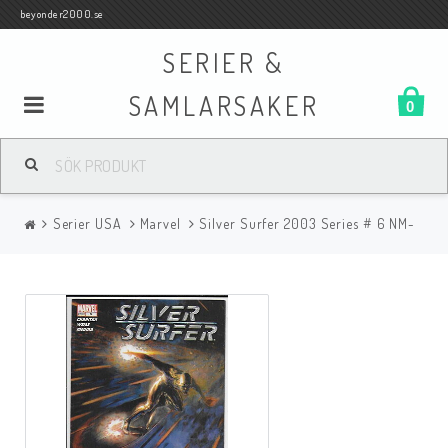
beyonder2000.se
SERIER &
SAMLARSAKER
0
Samlar- och Spelkort
Serier USA
Marvel
Silver Surfer 2003 Series # 6 NM-
Serier
Böcker
Film