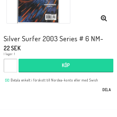
Musik
Mynt och Sedlar
Silver Surfer 2003 Series # 6 NM-
Samlar- och Spelkort
22 SEK
I lager: 1
Samlartillbehör
KÖP
Serier Sverige
Betala enkelt i förskott till Nordea-konto eller med Swish
DELA
Serier USA
Tidskrifter