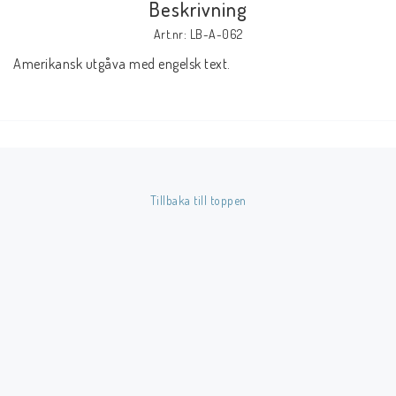
Beskrivning
Art.nr: LB-A-062
Butik på Tradera.com
Amerikansk utgåva med engelsk text.
Kontaktformulär
Inkl. Moms
____________________________________________________________________________
Tillbaka till toppen
Betala enkelt i förskott till konto i Nordea eller med Swish.