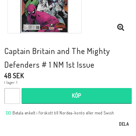
Musik
Mynt och Sedlar
Samlar- och Spelkort
Captain Britain and The Mighty
Defenders # 1 NM 1st Issue
Samlartillbehör
48 SEK
I lager: 1
Serier Sverige
KÖP
Serier USA
Betala enkelt i förskott till Nordea-konto eller med Swish
DELA
Tidskrifter