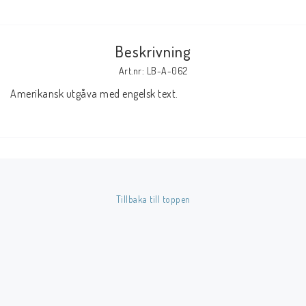
Butik på Tradera.com
Beskrivning
Kontaktformulär
Art.nr: LB-A-062
Amerikansk utgåva med engelsk text.
Inkl. Moms
____________________________________________________________________________
Betala enkelt i förskott till konto i Nordea eller med Swish.
Tillbaka till toppen