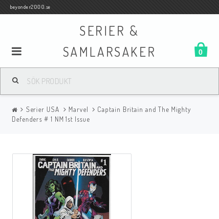
beyonder2000.se
SERIER &
SAMLARSAKER
0
Samlar- och Spelkort
Serier USA
Marvel
Captain Britain and The Mighty
Serier
Defenders # 1 NM 1st Issue
Böcker
Film