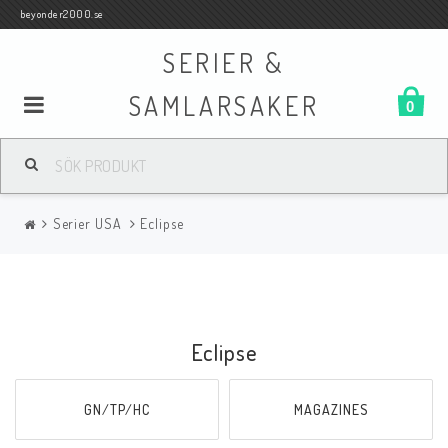
beyonder2000.se
SERIER &
SAMLARSAKER
0
Samlar- och Spelkort
Serier USA
Eclipse
Serier
Böcker
Eclipse
Film
GN/TP/HC
MAGAZINES