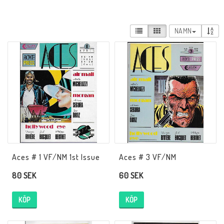
Musik
NAMN
Mynt och Sedlar
Samlar- och Spelkort
Samlartillbehör
Serier Sverige
Aces # 1 VF/NM 1st Issue
Aces # 3 VF/NM
80 SEK
60 SEK
Serier USA
KÖP
KÖP
Tidskrifter