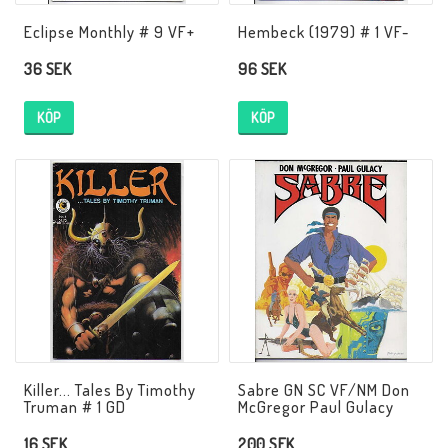
Eclipse Monthly # 9 VF+
Hembeck (1979) # 1 VF-
36 SEK
96 SEK
KÖP
KÖP
Killer... Tales By Timothy
Sabre GN SC VF/NM Don
Truman # 1 GD
McGregor Paul Gulacy
16 SEK
200 SEK