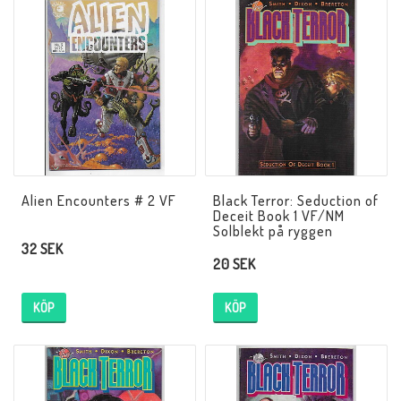
Butik på Tradera.com
Kontaktformulär
Inkl. Moms
____________________________________________________________________________
Alien Encounters # 2 VF
Black Terror: Seduction of
Betala enkelt i förskott till konto i Nordea eller med Swish.
Deceit Book 1 VF/NM
Solblekt på ryggen
32 SEK
20 SEK
KÖP
KÖP