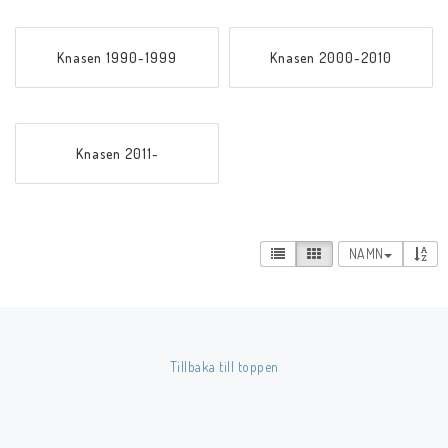
Musik
Knasen 1990-1999
Knasen 2000-2010
Mynt och Sedlar
Samlar- och Spelkort
Knasen 2011-
Samlartillbehör
NAMN
Serier Sverige
Serier USA
Tillbaka till toppen
Tidskrifter