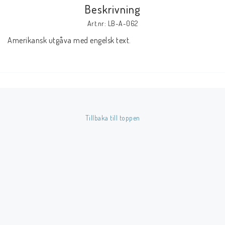
Beskrivning
Art.nr: LB-A-062
Butik på Tradera.com
Amerikansk utgåva med engelsk text.
Kontaktformulär
Inkl. Moms
____________________________________________________________________________
Tillbaka till toppen
Betala enkelt i förskott till konto i Nordea eller med Swish.