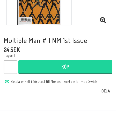
Musik
Mynt och Sedlar
Samlar- och Spelkort
Multiple Man # 1 NM 1st Issue
24 SEK
Samlartillbehör
I lager: 1
KÖP
Serier Sverige
Betala enkelt i förskott till Nordea-konto eller med Swish
DELA
Serier USA
Tidskrifter