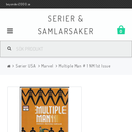
beyonder2000.se
SERIER &
SAMLARSAKER
0
Samlar- och Spelkort
Serier USA
Marvel
Multiple Man # 1 NM 1st Issue
Serier
Böcker
Film