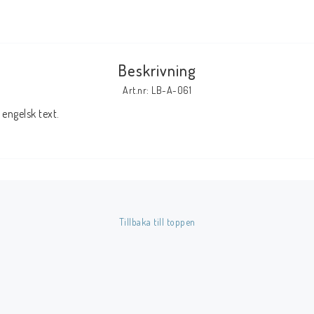
Tillbehör Serier
Tidskrifter
Beskrivning
Archie
Art.nr: LB-A-061
CrossGen
engelsk text.
DC
DISNEY
Eclipse
Gold Key
Image
Tillbaka till toppen
Marvel
Viz
Övriga Förlag