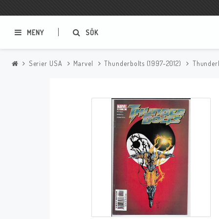
MENY
SÖK
Serier USA
Marvel
Thunderbolts (1997-2012)
Thunder
Samlar- och Spelkort
Serier
Magic The Gathering
Sverige
USA Baknummer
USA Ny Import
Tillbehör
Musik
Mynt och Sedlar
CD
Mynt Sverige
Mynt Övriga Världen