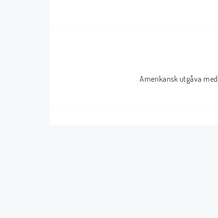
Serier Sverige
Serier USA
Album
GN/TP/HC
Buster
Charlton
Amerikansk utgåva med 
Disney
Dark Horse
Fantomen
Dell
Klassiker
Dynamite
Knasen
Fantagraphics
Seriemagasinet
IDW
Superhjältar
MANGA
Tillbehör Serier
Tokyopop
Vuxenserier
Wildstorm
Western
Tillbehör Serier