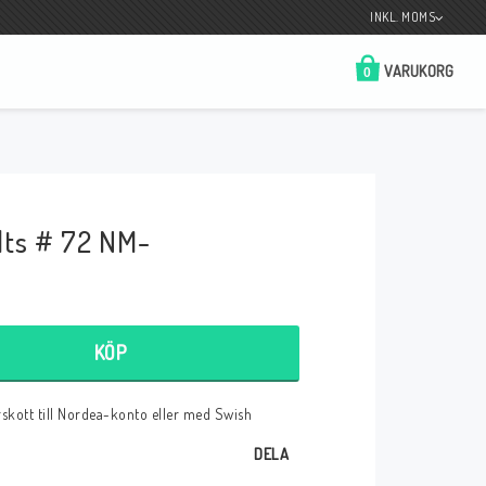
INKL. MOMS
VARUKORG
0
Butik på Tradera.com
Kontaktformulär
ts # 72 NM-
__________________________________________________________________
Betala enkelt i förskott till konto i Nordea
eller med Swish.
KÖP
örskott till Nordea-konto eller med Swish
r
DELA
 Spelkort