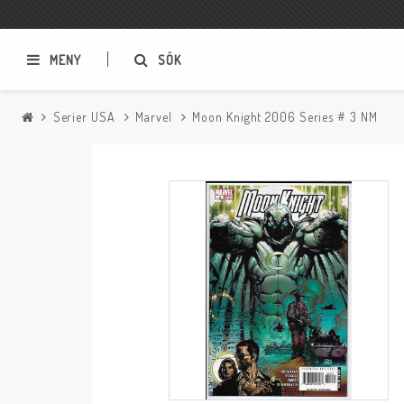
MENY
SÖK
Serier USA
Marvel
Moon Knight 2006 Series # 3 NM
Samlar- och Spelkort
Serier
Magic The Gathering
Sverige
USA Baknummer
USA Ny Import
Tillbehör
Musik
Mynt och Sedlar
CD
Mynt Sverige
Mynt Övriga Världen