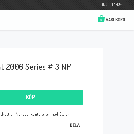
INKL. MOMS
VARUKORG
0
Butik på Tradera.com
Kontaktformulär
t 2006 Series # 3 NM
__________________________________________________________________
Betala enkelt i förskott till konto i Nordea
eller med Swish.
KÖP
örskott till Nordea-konto eller med Swish
r
DELA
 Spelkort