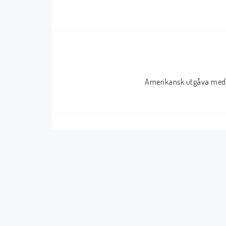
Serier Sverige
Serier USA
Album
GN/TP/HC
Buster
Charlton
Amerikansk utgåva med 
Disney
Dark Horse
Fantomen
Dell
Klassiker
Dynamite
Knasen
Fantagraphics
Seriemagasinet
IDW
Superhjältar
MANGA
Tillbehör Serier
Tokyopop
Vuxenserier
Wildstorm
Western
Tillbehör Serier