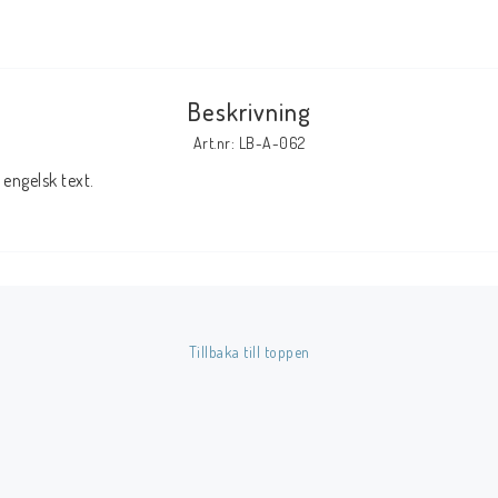
Tillbehör Serier
Tidskrifter
Beskrivning
Archie
Art.nr: LB-A-062
CrossGen
engelsk text.
DC
DISNEY
Eclipse
Gold Key
Image
Tillbaka till toppen
Marvel
Viz
Övriga Förlag