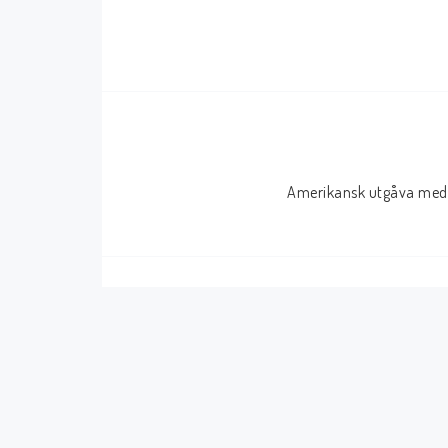
Serier Sverige
Serier USA
Album
GN/TP/HC
Buster
Charlton
Disney
Dark Horse
Amerikansk utgåva med 
Fantomen
Dell
Klassiker
Dynamite
Knasen
Fantagraphics
Seriemagasinet
IDW
Superhjältar
MANGA
Tillbehör Serier
Tokyopop
Vuxenserier
Wildstorm
Western
Tillbehör Serier