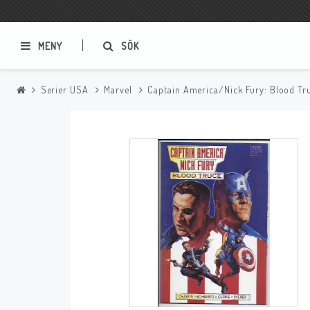
MENY
SÖK
Serier USA
Marvel
Captain America/Nick Fury: Blood Tr
Samlar- och Spelkort
Serier
Magic The Gathering
Sverige
USA Baknummer
USA Ny Import
Tillbehör
Musik
Mynt och Sedlar
CD
Mynt Sverige
Mynt Övriga Världen