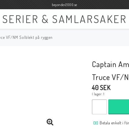
beyonder2000.se
SERIER & SAMLARSAKER
uce VF/NM Solblekt på ryggen
Böcker
Film
Böcker Engelska
Blu-ray
Captain Am
Böcker Svenska
DVD
Truce VF/N
40 SEK
I lager: 1
Samlar- och Spelkort
Samlartillbehör
Tillbehör Samlar- och Spelkort
Tillbehör Mynt & Sedla
Betala enkelt i f
Tillbehör Samlar- och