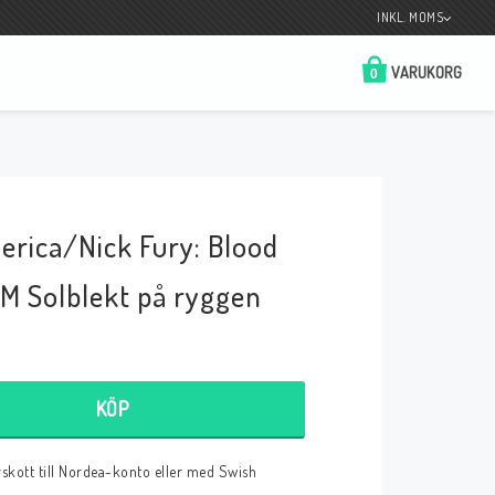
INKL. MOMS
VARUKORG
0
Butik på Tradera.com
Kontaktformulär
erica/Nick Fury: Blood
__________________________________________________________________
Betala enkelt i förskott till konto i Nordea
eller med Swish.
M Solblekt på ryggen
KÖP
r
örskott till Nordea-konto eller med Swish
 Spelkort