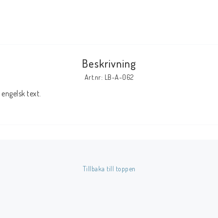
Tillbehör Serier
Tidskrifter
Archie
Beskrivning
CrossGen
Art.nr: LB-A-062
DC
engelsk text.
DISNEY
Eclipse
Gold Key
Image
Marvel
Tillbaka till toppen
Viz
Övriga Förlag