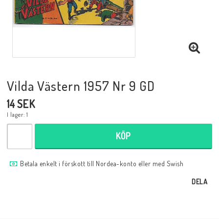
Musik
Mynt och Sedlar
Samlar- och Spelkort
Vilda Västern 1957 Nr 9 GD
14 SEK
Samlartillbehör
I lager: 1
KÖP
Serier Sverige
Betala enkelt i förskott till Nordea-konto eller med Swish
Serier USA
DELA
Tidskrifter