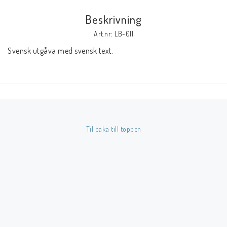
Beskrivning
Butik på Tradera.com
Art.nr: LB-011
Svensk utgåva med svensk text.
Kontaktformulär
Inkl. Moms
____________________________________________________________________________
Betala enkelt i förskott till konto i Nordea eller med Swish.
Tillbaka till toppen