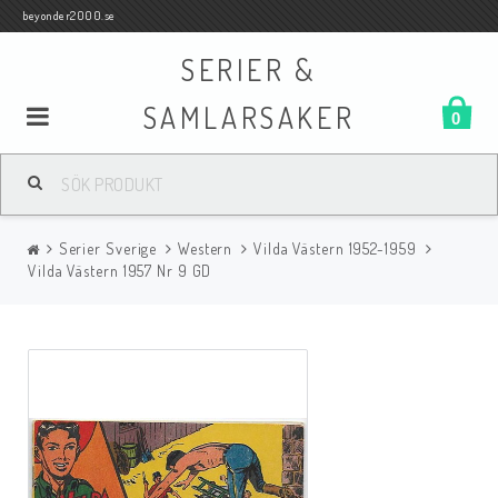
beyonder2000.se
SERIER &
SAMLARSAKER
0
Samlar- och Spelkort
Serier Sverige
Western
Vilda Västern 1952-1959
Serier
Vilda Västern 1957 Nr 9 GD
Böcker
Film