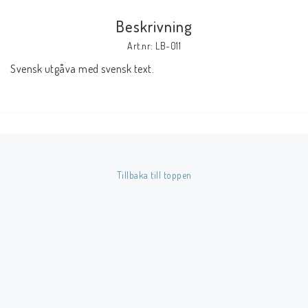
Beskrivning
Butik på Tradera.com
Art.nr: LB-011
Svensk utgåva med svensk text.
Kontaktformulär
Inkl. Moms
____________________________________________________________________________
Betala enkelt i förskott till konto i Nordea eller med Swish.
Tillbaka till toppen