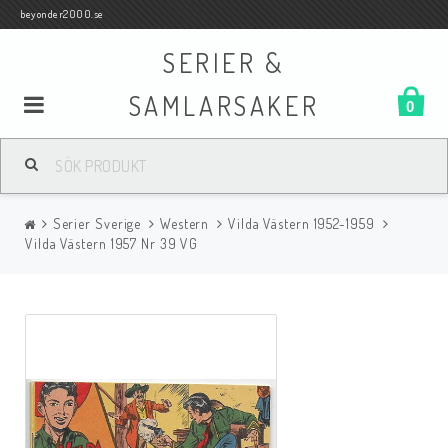
beyonder2000.se
SERIER &
SAMLARSAKER
0
Samlar- och Spelkort
Serier Sverige
Western
Vilda Västern 1952-1959
Serier
Vilda Västern 1957 Nr 39 VG
Böcker
Film