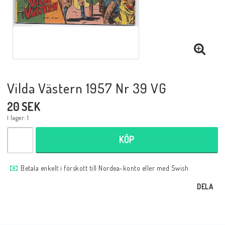
Musik
Mynt och Sedlar
Samlar- och Spelkort
Vilda Västern 1957 Nr 39 VG
20 SEK
Samlartillbehör
I lager: 1
KÖP
Serier Sverige
Betala enkelt i förskott till Nordea-konto eller med Swish
Serier USA
DELA
Tidskrifter