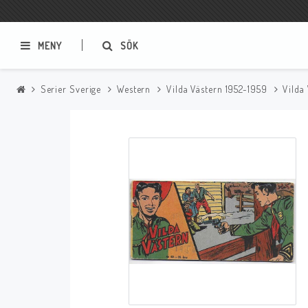
MENY
SÖK
Serier Sverige
Western
Vilda Västern 1952-1959
Vilda
Samlar- och Spelkort
Serier
Magic The Gathering
Sverige
USA Baknummer
USA Ny Import
Tillbehör
Musik
Mynt och Sedlar
CD
Mynt Sverige
Mynt Övriga Världen