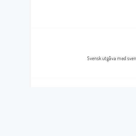
Serier Sverige
Serier USA
Album
GN/TP/HC
Buster
Charlton
Disney
Dark Horse
Svensk utgåva med svens
Fantomen
Dell
Klassiker
Dynamite
Knasen
Fantagraphics
Seriemagasinet
IDW
Superhjältar
MANGA
Tillbehör Serier
Tokyopop
Vuxenserier
Wildstorm
Western
Tillbehör Serier