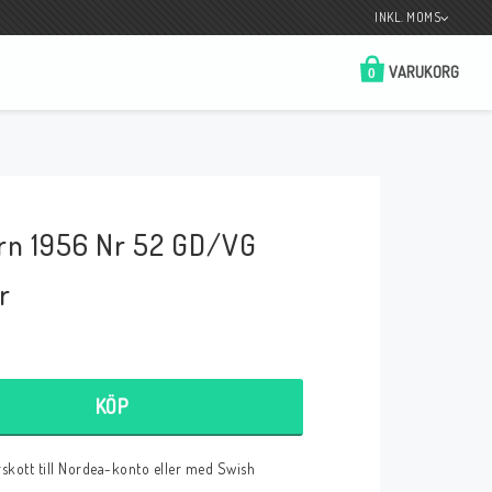
INKL. MOMS
VARUKORG
0
Butik på Tradera.com
Kontaktformulär
ern 1956 Nr 52 GD/VG
__________________________________________________________________
Betala enkelt i förskott till konto i Nordea
eller med Swish.
r
KÖP
r
örskott till Nordea-konto eller med Swish
 Spelkort