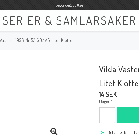
beyonder2000.se
SERIER & SAMLARSAKER
 Västern 1956 Nr 52 GD/VG Litet Klotter
Böcker
Film
Böcker Engelska
Blu-ray
Vilda Väst
Böcker Svenska
DVD
Litet Klotte
14 SEK
I lager: 1
Samlar- och Spelkort
Samlartillbehör
Tillbehör Samlar- och Spelkort
Tillbehör Mynt & Sedla
Betala enkelt i f
Tillbehör Samlar- och