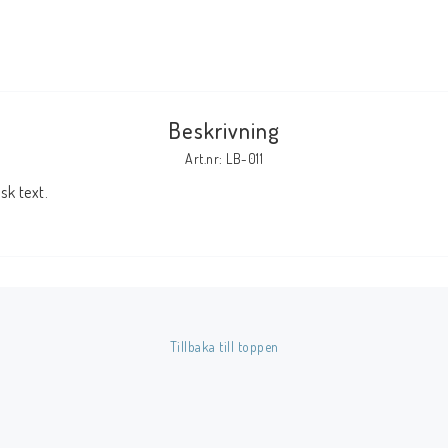
Tillbehör Serier
Tidskrifter
Archie
Beskrivning
CrossGen
Art.nr: LB-011
DC
k text.
DISNEY
Eclipse
Gold Key
Image
Marvel
Tillbaka till toppen
Viz
Övriga Förlag