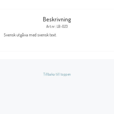
Butik på Tradera.com
Beskrivning
Kontaktformulär
Art.nr: LB-023
Svensk utgåva med svensk text.
Inkl. Moms
____________________________________________________________________________
Betala enkelt i förskott till konto i Nordea eller med Swish.
Tillbaka till toppen