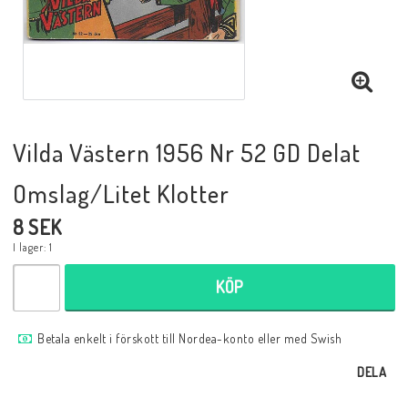
Musik
Mynt och Sedlar
Samlar- och Spelkort
Vilda Västern 1956 Nr 52 GD Delat
Omslag/Litet Klotter
Samlartillbehör
8 SEK
I lager: 1
Serier Sverige
KÖP
Serier USA
Betala enkelt i förskott till Nordea-konto eller med Swish
DELA
Tidskrifter