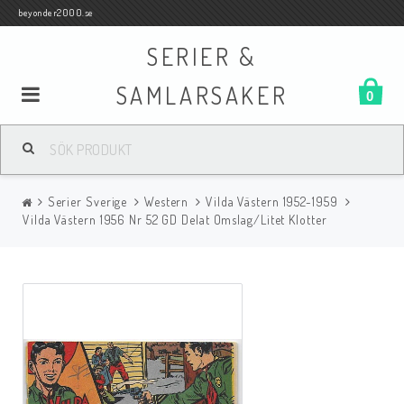
beyonder2000.se
SERIER &
SAMLARSAKER
0
Samlar- och Spelkort
Serier Sverige
Western
Vilda Västern 1952-1959
Serier
Vilda Västern 1956 Nr 52 GD Delat Omslag/Litet Klotter
Böcker
Film