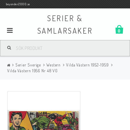
beyonder2000.se
SERIER &
SAMLARSAKER
0
Samlar- och Spelkort
Serier Sverige
Western
Vilda Västern 1952-1959
Serier
Vilda Västern 1956 Nr 48 VG
Böcker
Film