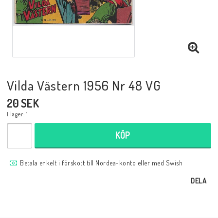
Musik
Mynt och Sedlar
Samlar- och Spelkort
Vilda Västern 1956 Nr 48 VG
20 SEK
Samlartillbehör
I lager: 1
KÖP
Serier Sverige
Betala enkelt i förskott till Nordea-konto eller med Swish
Serier USA
DELA
Tidskrifter