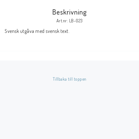
Beskrivning
Butik på Tradera.com
Art.nr: LB-023
Svensk utgåva med svensk text.
Kontaktformulär
Inkl. Moms
____________________________________________________________________________
Betala enkelt i förskott till konto i Nordea eller med Swish.
Tillbaka till toppen