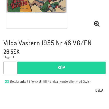
Musik
Mynt och Sedlar
Samlar- och Spelkort
Vilda Västern 1955 Nr 48 VG/FN
26 SEK
Samlartillbehör
I lager: 1
KÖP
Serier Sverige
Betala enkelt i förskott till Nordea-konto eller med Swish
Serier USA
DELA
Tidskrifter