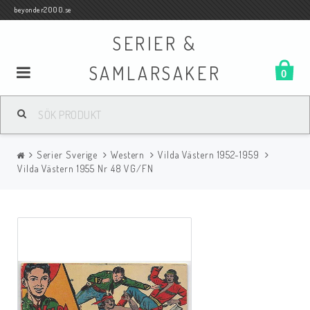
beyonder2000.se
SERIER &
SAMLARSAKER
0
Samlar- och Spelkort
Serier Sverige
Western
Vilda Västern 1952-1959
Serier
Vilda Västern 1955 Nr 48 VG/FN
Böcker
Film