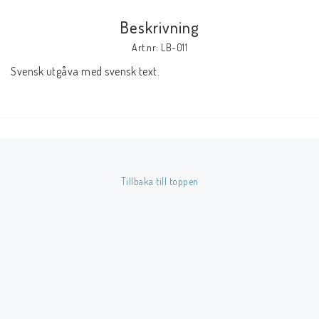
Beskrivning
Butik på Tradera.com
Art.nr: LB-011
Svensk utgåva med svensk text.
Kontaktformulär
Inkl. Moms
____________________________________________________________________________
Betala enkelt i förskott till konto i Nordea eller med Swish.
Tillbaka till toppen