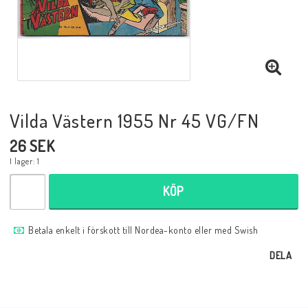
Musik
Mynt och Sedlar
Samlar- och Spelkort
Vilda Västern 1955 Nr 45 VG/FN
26 SEK
Samlartillbehör
I lager: 1
KÖP
Serier Sverige
Betala enkelt i förskott till Nordea-konto eller med Swish
Serier USA
DELA
Tidskrifter