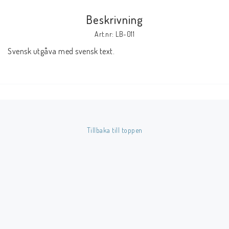
Beskrivning
Butik på Tradera.com
Art.nr: LB-011
Svensk utgåva med svensk text.
Kontaktformulär
Inkl. Moms
____________________________________________________________________________
Betala enkelt i förskott till konto i Nordea eller med Swish.
Tillbaka till toppen