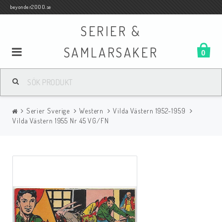
beyonder2000.se
SERIER &
SAMLARSAKER
0
Samlar- och Spelkort
Serier Sverige
Western
Vilda Västern 1952-1959
Serier
Vilda Västern 1955 Nr 45 VG/FN
Böcker
Film