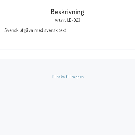
Beskrivning
Butik på Tradera.com
Art.nr: LB-023
Svensk utgåva med svensk text.
Kontaktformulär
Inkl. Moms
____________________________________________________________________________
Betala enkelt i förskott till konto i Nordea eller med Swish.
Tillbaka till toppen