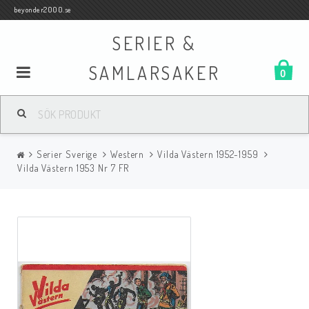
beyonder2000.se
SERIER &
SAMLARSAKER
0
Samlar- och Spelkort
Serier Sverige
Western
Vilda Västern 1952-1959
Serier
Vilda Västern 1953 Nr 7 FR
Böcker
Film