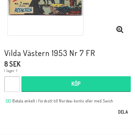
Musik
Mynt och Sedlar
Samlar- och Spelkort
Vilda Västern 1953 Nr 7 FR
8 SEK
Samlartillbehör
I lager: 1
KÖP
Serier Sverige
Betala enkelt i förskott till Nordea-konto eller med Swish
Serier USA
DELA
Tidskrifter