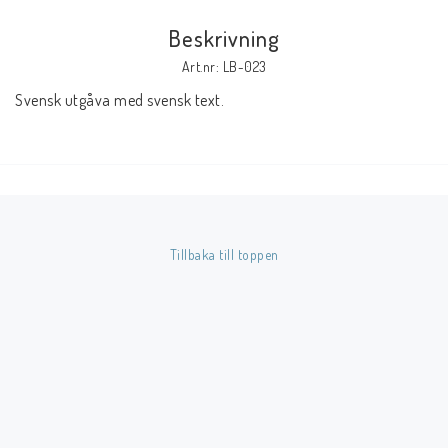
Beskrivning
Butik på Tradera.com
Art.nr: LB-023
Svensk utgåva med svensk text.
Kontaktformulär
Inkl. Moms
____________________________________________________________________________
Betala enkelt i förskott till konto i Nordea eller med Swish.
Tillbaka till toppen