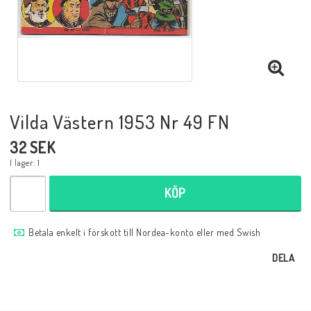
Musik
Mynt och Sedlar
Samlar- och Spelkort
Vilda Västern 1953 Nr 49 FN
32 SEK
Samlartillbehör
I lager: 1
KÖP
Serier Sverige
Betala enkelt i förskott till Nordea-konto eller med Swish
Serier USA
DELA
Tidskrifter