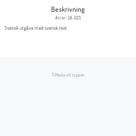
Beskrivning
Butik på Tradera.com
Art.nr: LB-023
Svensk utgåva med svensk text.
Kontaktformulär
Inkl. Moms
____________________________________________________________________________
Betala enkelt i förskott till konto i Nordea eller med Swish.
Tillbaka till toppen