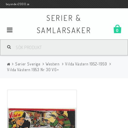
beyonder2000.se
SERIER &
SAMLARSAKER
0
Samlar- och Spelkort
Serier Sverige
Western
Vilda Västern 1952-1959
Serier
Vilda Västern 1953 Nr 30 VG+
Böcker
Film