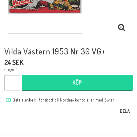
Musik
Mynt och Sedlar
Samlar- och Spelkort
Vilda Västern 1953 Nr 30 VG+
24 SEK
Samlartillbehör
I lager: 1
KÖP
Serier Sverige
Betala enkelt i förskott till Nordea-konto eller med Swish
Serier USA
DELA
Tidskrifter