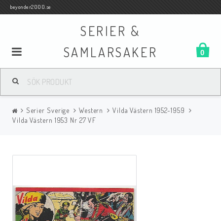
beyonder2000.se
SERIER &
SAMLARSAKER
0
Samlar- och Spelkort
Serier Sverige
Western
Vilda Västern 1952-1959
Serier
Vilda Västern 1953 Nr 27 VF
Böcker
Film