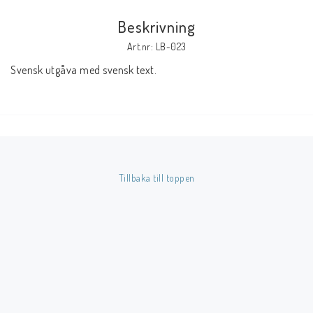
Beskrivning
Butik på Tradera.com
Art.nr: LB-023
Svensk utgåva med svensk text.
Kontaktformulär
Inkl. Moms
____________________________________________________________________________
Betala enkelt i förskott till konto i Nordea eller med Swish.
Tillbaka till toppen