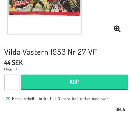
Musik
Mynt och Sedlar
Samlar- och Spelkort
Vilda Västern 1953 Nr 27 VF
44 SEK
Samlartillbehör
I lager: 1
KÖP
Serier Sverige
Betala enkelt i förskott till Nordea-konto eller med Swish
Serier USA
DELA
Tidskrifter