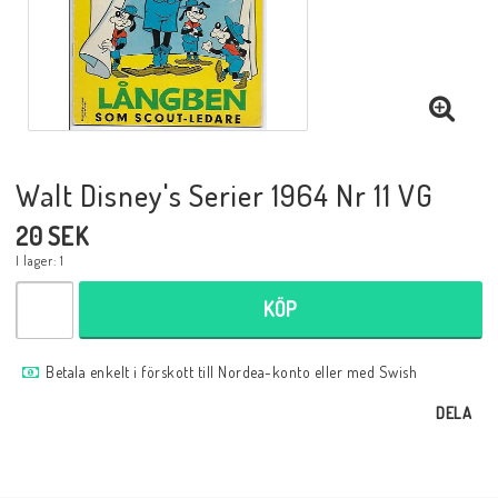
Musik
Mynt och Sedlar
Samlar- och Spelkort
Walt Disney's Serier 1964 Nr 11 VG
20 SEK
Samlartillbehör
I lager: 1
KÖP
Serier Sverige
Betala enkelt i förskott till Nordea-konto eller med Swish
Serier USA
DELA
Tidskrifter