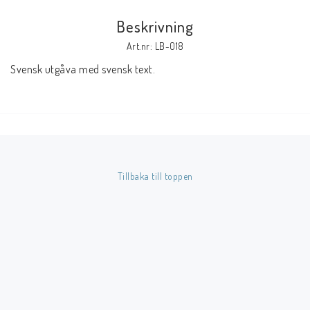
Beskrivning
Butik på Tradera.com
Art.nr: LB-018
Svensk utgåva med svensk text.
Kontaktformulär
Inkl. Moms
____________________________________________________________________________
Betala enkelt i förskott till konto i Nordea eller med Swish.
Tillbaka till toppen