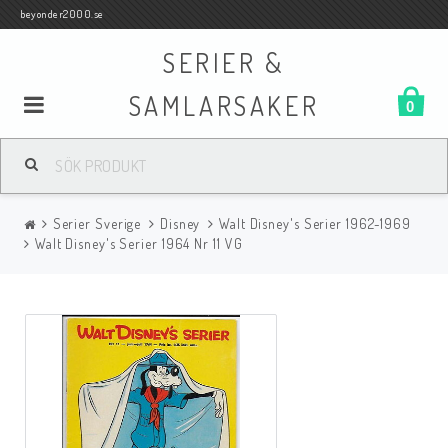
beyonder2000.se
SERIER &
SAMLARSAKER
0
Samlar- och Spelkort
Serier Sverige
Disney
Walt Disney's Serier 1962-1969
Serier
Walt Disney's Serier 1964 Nr 11 VG
Böcker
Film