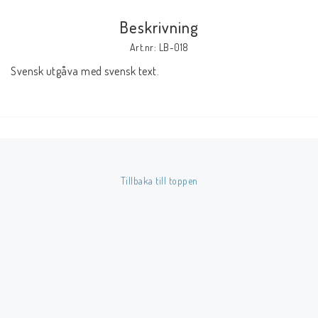
Beskrivning
Butik på Tradera.com
Art.nr: LB-018
Svensk utgåva med svensk text.
Kontaktformulär
Inkl. Moms
____________________________________________________________________________
Betala enkelt i förskott till konto i Nordea eller med Swish.
Tillbaka till toppen