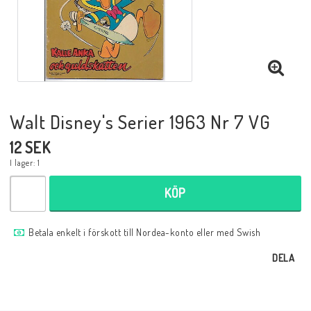
Musik
Mynt och Sedlar
Samlar- och Spelkort
Walt Disney's Serier 1963 Nr 7 VG
12 SEK
Samlartillbehör
I lager: 1
KÖP
Serier Sverige
Betala enkelt i förskott till Nordea-konto eller med Swish
Serier USA
DELA
Tidskrifter