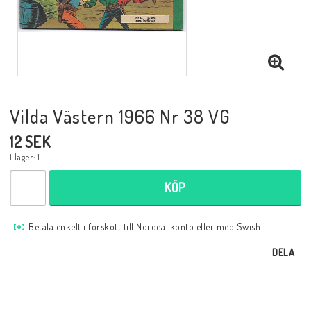
Musik
Mynt och Sedlar
Samlar- och Spelkort
Vilda Västern 1966 Nr 38 VG
12 SEK
Samlartillbehör
I lager: 1
KÖP
Serier Sverige
Betala enkelt i förskott till Nordea-konto eller med Swish
Serier USA
DELA
Tidskrifter