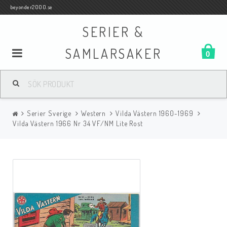
beyonder2000.se
SERIER &
SAMLARSAKER
0
Samlar- och Spelkort
Serier Sverige
Western
Vilda Västern 1960-1969
Serier
Vilda Västern 1966 Nr 34 VF/NM Lite Rost
Böcker
Film