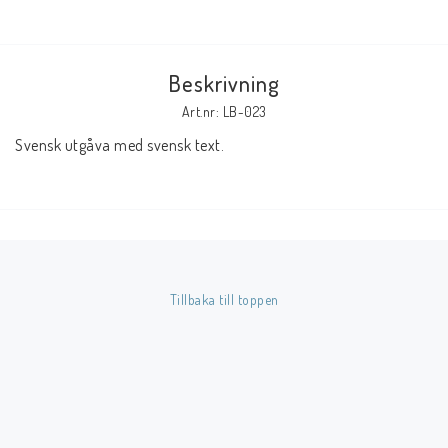
Butik på Tradera.com
Beskrivning
Kontaktformulär
Art.nr: LB-023
Inkl. Moms
Svensk utgåva med svensk text.
____________________________________________________________________________
Betala enkelt i förskott till konto i Nordea eller med Swish.
Tillbaka till toppen