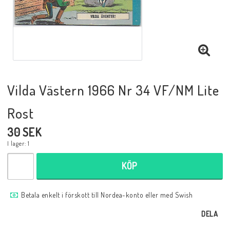
Musik
Mynt och Sedlar
Samlar- och Spelkort
Vilda Västern 1966 Nr 34 VF/NM Lite
Rost
Samlartillbehör
30 SEK
I lager: 1
Serier Sverige
KÖP
Serier USA
Betala enkelt i förskott till Nordea-konto eller med Swish
DELA
Tidskrifter