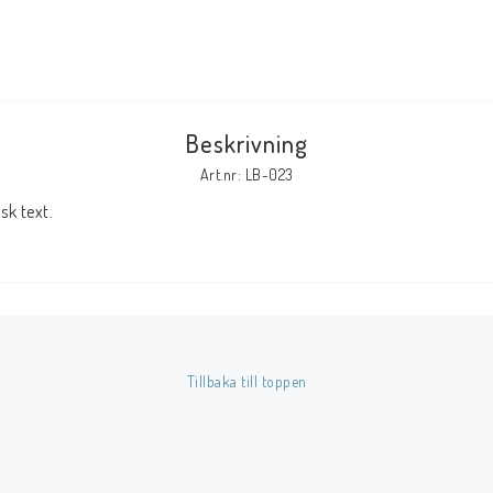
Tillbehör Serier
Tidskrifter
Archie
Beskrivning
CrossGen
Art.nr: LB-023
DC
k text.
DISNEY
Eclipse
Gold Key
Image
Marvel
Tillbaka till toppen
Viz
Övriga Förlag