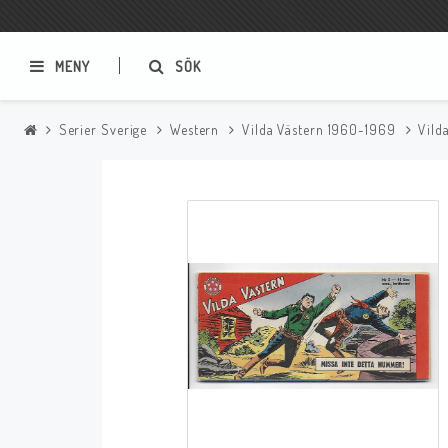
MENY
SÖK
Serier Sverige
Western
Vilda Västern 1960-1969
Vild
Samlar- och Spelkort
Serier
Magic The Gathering
Sverige
USA Baknummer
USA Ny Import
Tillbehör
Musik
Mynt och Sedlar
CD
Mynt Sverige
Mynt Övriga Världen