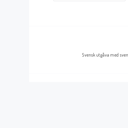
Serier Sverige
Serier USA
Album
GN/TP/HC
Buster
Charlton
Disney
Dark Horse
Svensk utgåva med svens
Fantomen
Dell
Klassiker
Dynamite
Knasen
Fantagraphics
Seriemagasinet
IDW
Superhjältar
MANGA
Tillbehör Serier
Tokyopop
Vuxenserier
Wildstorm
Western
Tillbehör Serier