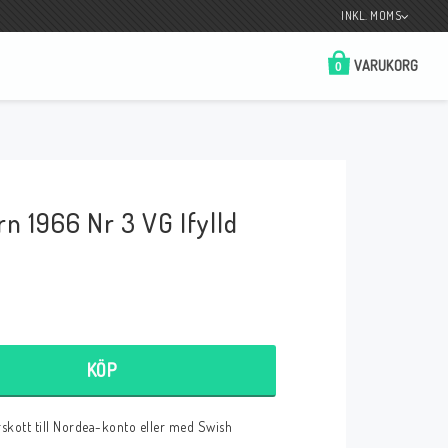
INKL. MOMS
VARUKORG
0
Butik på Tradera.com
Kontaktformulär
rn 1966 Nr 3 VG Ifylld
__________________________________________________________________
Betala enkelt i förskott till konto i Nordea
eller med Swish.
KÖP
r
örskott till Nordea-konto eller med Swish
 Spelkort