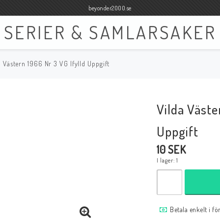
beyonder2000.se
SERIER & SAMLARSAKER
a Västern 1966 Nr 3 VG Ifylld Uppgift
Böcker
Film
Böcker Engelska
Blu-ray
Vilda Väste
Böcker Svenska
DVD
Uppgift
10 SEK
I lager: 1
Samlar- och Spelkort
Samlartillbehör
Tillbehör Samlar- och Spelkort
Tillbehör Mynt & Sedla
Betala enkelt i f
Tillbehör Samlar- och