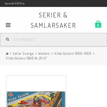
beyonder2000.se
SERIER &
SAMLARSAKER
0
Samlar- och Spelkort
Serier Sverige
Western
Vilda Västern 1960-1969
Serier
Vilda Västern 1966 Nr 25 VF
Böcker
Film