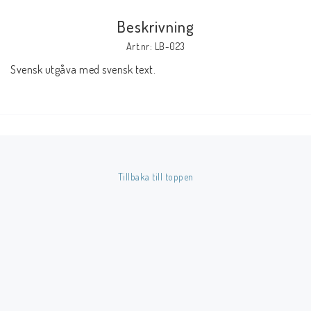
Beskrivning
Butik på Tradera.com
Art.nr: LB-023
Svensk utgåva med svensk text.
Kontaktformulär
Inkl. Moms
____________________________________________________________________________
Betala enkelt i förskott till konto i Nordea eller med Swish.
Tillbaka till toppen