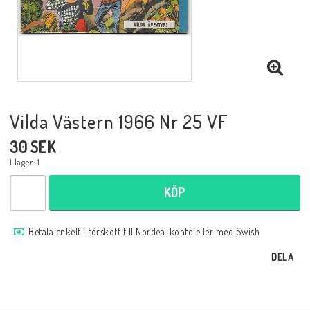
Musik
Mynt och Sedlar
Samlar- och Spelkort
Vilda Västern 1966 Nr 25 VF
30 SEK
Samlartillbehör
I lager: 1
KÖP
Serier Sverige
Betala enkelt i förskott till Nordea-konto eller med Swish
Serier USA
DELA
Tidskrifter