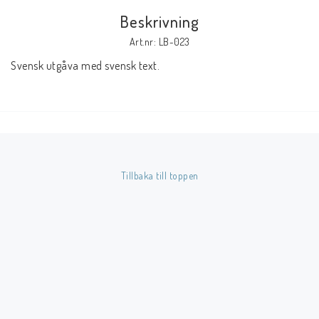
Beskrivning
Butik på Tradera.com
Art.nr: LB-023
Svensk utgåva med svensk text.
Kontaktformulär
Inkl. Moms
____________________________________________________________________________
Betala enkelt i förskott till konto i Nordea eller med Swish.
Tillbaka till toppen