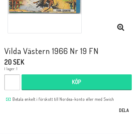
Musik
Mynt och Sedlar
Samlar- och Spelkort
Vilda Västern 1966 Nr 19 FN
20 SEK
Samlartillbehör
I lager: 1
KÖP
Serier Sverige
Betala enkelt i förskott till Nordea-konto eller med Swish
Serier USA
DELA
Tidskrifter