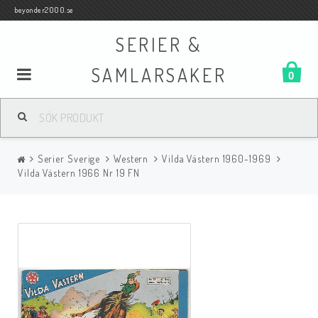
beyonder2000.se
SERIER &
SAMLARSAKER
0
Samlar- och Spelkort
Serier Sverige
Western
Vilda Västern 1960-1969
Serier
Vilda Västern 1966 Nr 19 FN
Böcker
Film