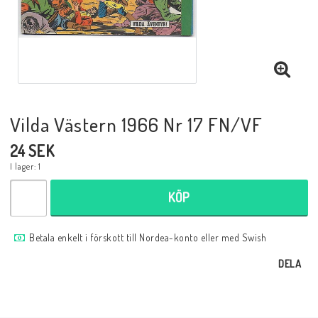
Musik
Mynt och Sedlar
Samlar- och Spelkort
Vilda Västern 1966 Nr 17 FN/VF
24 SEK
Samlartillbehör
I lager: 1
KÖP
Serier Sverige
Betala enkelt i förskott till Nordea-konto eller med Swish
Serier USA
DELA
Tidskrifter