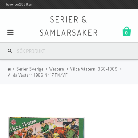
beyonder2000.se
SERIER &
SAMLARSAKER
0
Samlar- och Spelkort
Serier Sverige
Western
Vilda Västern 1960-1969
Serier
Vilda Västern 1966 Nr 17 FN/VF
Böcker
Film