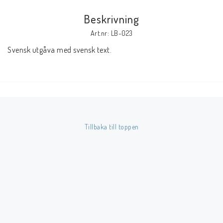
Beskrivning
Butik på Tradera.com
Art.nr: LB-023
Svensk utgåva med svensk text.
Kontaktformulär
Inkl. Moms
____________________________________________________________________________
Betala enkelt i förskott till konto i Nordea eller med Swish.
Tillbaka till toppen