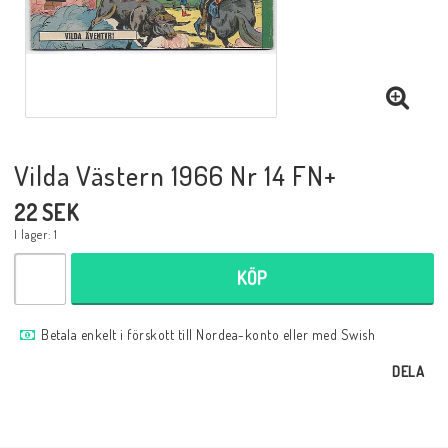
Musik
Mynt och Sedlar
Samlar- och Spelkort
Vilda Västern 1966 Nr 14 FN+
22 SEK
Samlartillbehör
I lager: 1
KÖP
Serier Sverige
Betala enkelt i förskott till Nordea-konto eller med Swish
Serier USA
DELA
Tidskrifter