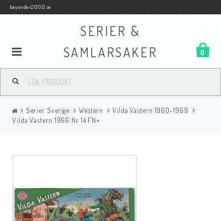
beyonder2000.se
SERIER &
SAMLARSAKER
0
Samlar- och Spelkort
Serier Sverige
Western
Vilda Västern 1960-1969
Serier
Vilda Västern 1966 Nr 14 FN+
Böcker
Film