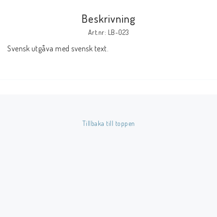
Beskrivning
Butik på Tradera.com
Art.nr: LB-023
Svensk utgåva med svensk text.
Kontaktformulär
Inkl. Moms
____________________________________________________________________________
Betala enkelt i förskott till konto i Nordea eller med Swish.
Tillbaka till toppen