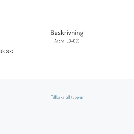
Tillbehör Serier
Tidskrifter
Beskrivning
Archie
Art.nr: LB-023
CrossGen
k text.
DC
DISNEY
Eclipse
Gold Key
Image
Tillbaka till toppen
Marvel
Viz
Övriga Förlag