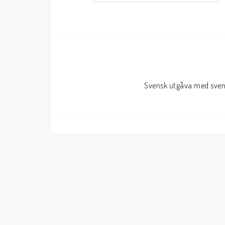
Serier Sverige
Serier USA
Album
GN/TP/HC
Buster
Charlton
Svensk utgåva med svens
Disney
Dark Horse
Fantomen
Dell
Klassiker
Dynamite
Knasen
Fantagraphics
Seriemagasinet
IDW
Superhjältar
MANGA
Tillbehör Serier
Tokyopop
Vuxenserier
Wildstorm
Western
Tillbehör Serier