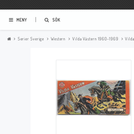
MENY
SÖK
Serier Sverige
Western
Vilda Västern 1960-1969
Vild
Samlar- och Spelkort
Serier
Magic The Gathering
Sverige
USA Baknummer
USA Ny Import
Tillbehör
Musik
Mynt och Sedlar
CD
Mynt Sverige
Mynt Övriga Världen