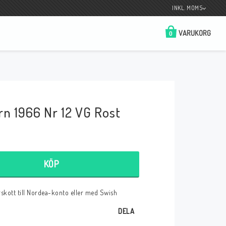
INKL. MOMS
VARUKORG
0
Butik på Tradera.com
Kontaktformulär
rn 1966 Nr 12 VG Rost
__________________________________________________________________
Betala enkelt i förskott till konto i Nordea
eller med Swish.
KÖP
örskott till Nordea-konto eller med Swish
r
DELA
 Spelkort