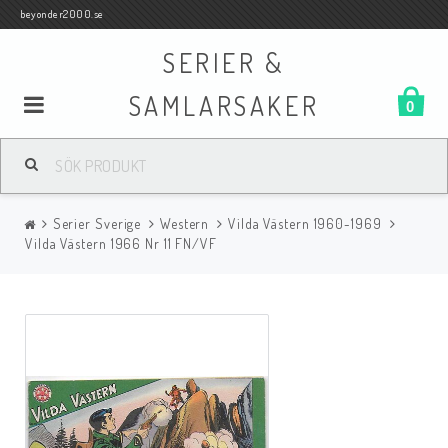
beyonder2000.se
SERIER &
SAMLARSAKER
0
Samlar- och Spelkort
Serier Sverige
Western
Vilda Västern 1960-1969
Serier
Vilda Västern 1966 Nr 11 FN/VF
Böcker
Film