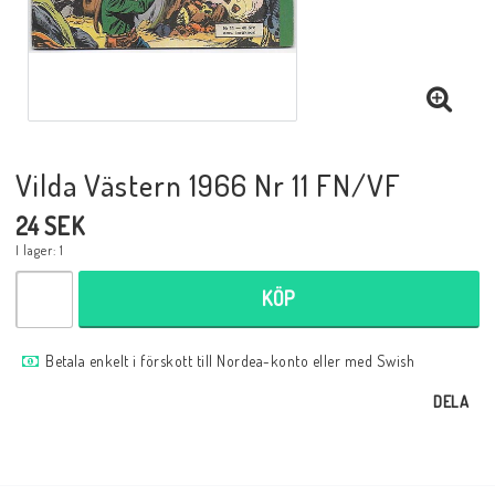
Musik
Mynt och Sedlar
Samlar- och Spelkort
Vilda Västern 1966 Nr 11 FN/VF
24 SEK
Samlartillbehör
I lager: 1
KÖP
Serier Sverige
Betala enkelt i förskott till Nordea-konto eller med Swish
Serier USA
DELA
Tidskrifter