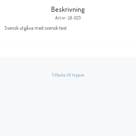
Beskrivning
Butik på Tradera.com
Art.nr: LB-023
Svensk utgåva med svensk text.
Kontaktformulär
Inkl. Moms
____________________________________________________________________________
Betala enkelt i förskott till konto i Nordea eller med Swish.
Tillbaka till toppen