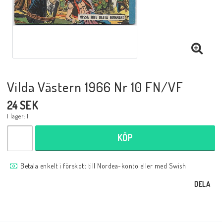
Musik
Mynt och Sedlar
Samlar- och Spelkort
Vilda Västern 1966 Nr 10 FN/VF
24 SEK
Samlartillbehör
I lager: 1
KÖP
Serier Sverige
Betala enkelt i förskott till Nordea-konto eller med Swish
Serier USA
DELA
Tidskrifter