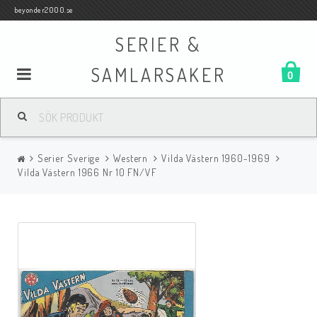
beyonder2000.se
SERIER &
SAMLARSAKER
0
Samlar- och Spelkort
Serier Sverige
Western
Vilda Västern 1960-1969
Serier
Vilda Västern 1966 Nr 10 FN/VF
Böcker
Film