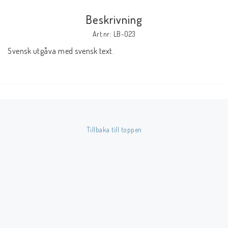
Beskrivning
Butik på Tradera.com
Art.nr: LB-023
Svensk utgåva med svensk text.
Kontaktformulär
Inkl. Moms
____________________________________________________________________________
Betala enkelt i förskott till konto i Nordea eller med Swish.
Tillbaka till toppen