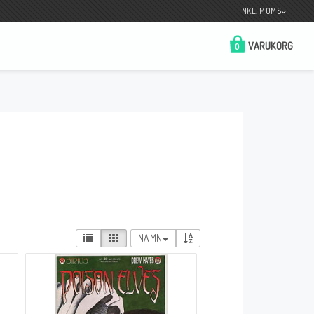
INKL. MOMS
VARUKORG
0
Butik på Tradera.com
Kontaktformulär
__________________________________________________________________
Betala enkelt i förskott till konto i Nordea
eller med Swish.
NAMN
r
 Spelkort