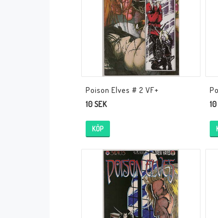
Serier Sverige
Serier USA
Album
GN/TP/HC
Buster
Charlton
Disney
Dark Horse
Poison Elves # 2 VF+
Po
10 SEK
10
Fantomen
Dell
Klassiker
Dynamite
KÖP
Knasen
Fantagraphics
Seriemagasinet
IDW
Superhjältar
MANGA
Tillbehör Serier
Tokyopop
Vuxenserier
Wildstorm
Western
Tillbehör Serier