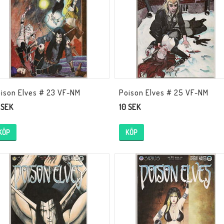
Tillbehör Serier
Tidskrifter
Archie
CrossGen
DC
ison Elves # 23 VF-NM
Poison Elves # 25 VF-NM
 SEK
10 SEK
DISNEY
Eclipse
KÖP
KÖP
Gold Key
Image
Marvel
Viz
Övriga Förlag