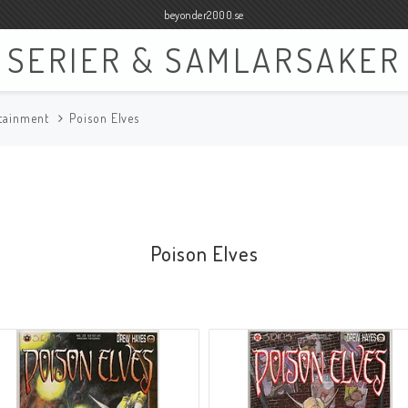
beyonder2000.se
SERIER & SAMLARSAKER
rtainment
Poison Elves
Böcker
Film
Böcker Engelska
Blu-ray
Böcker Svenska
DVD
Poison Elves
Samlar- och Spelkort
Samlartillbehör
Tillbehör Samlar- och Spelkort
Tillbehör Mynt & Sedla
Tillbehör Samlar- och