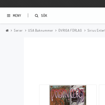
MENY
SÖK
Serier
USA Baknummer
ÖVRIGA FÖRLAG
Sirius Ente
Samlar- och Spelkort
Serier
Magic The Gathering
Sverige
USA Baknummer
USA Ny Import
Tillbehör
Musik
Mynt och Sedlar
CD
Mynt Sverige
Mynt Övriga Världen