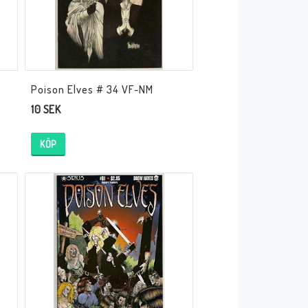
Poison Elves # 34 VF-NM
10 SEK
KÖP