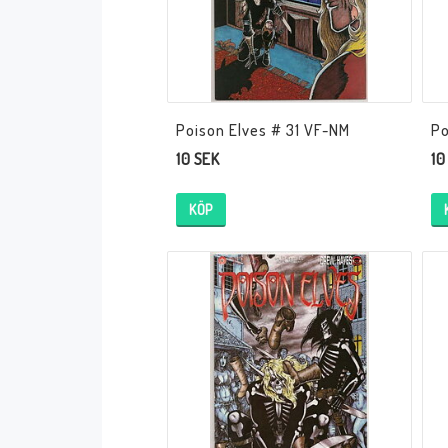
Övrigt
Poison Elves # 31 VF-NM
Po
10 SEK
10
KÖP