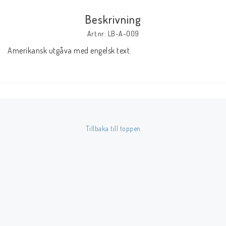
Beskrivning
Butik på Tradera.com
Art.nr: LB-A-009
Amerikansk utgåva med engelsk text.
Kontaktformulär
Inkl. Moms
____________________________________________________________________________
Betala enkelt i förskott till konto i Nordea eller med Swish.
Tillbaka till toppen