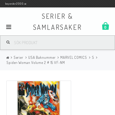
beyonder2000.se
SERIER &
SAMLARSAKER
0
Samlar- och Spelkort
Serier
USA Baknummer
MARVEL COMICS
S
Serier
Spider-Woman Volume 2 # 15 VF-NM
Böcker
Film