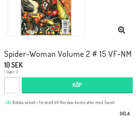
Musik
Mynt och Sedlar
Samlar- och Spelkort
Spider-Woman Volume 2 # 15 VF-NM
10 SEK
Samlartillbehör
I lager: 2
KÖP
Serier Sverige
Betala enkelt i förskott till Nordea-konto eller med Swish
Serier USA
DELA
Tidskrifter