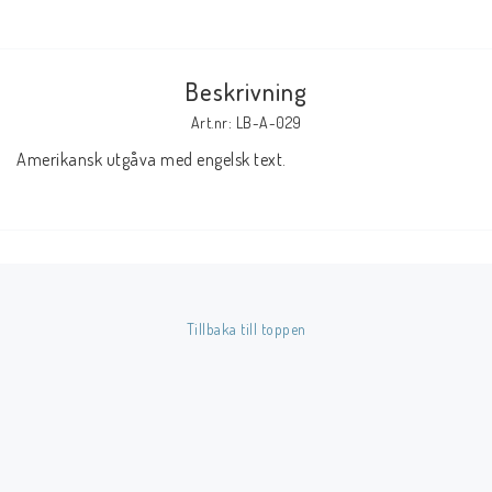
Butik på Tradera.com
Beskrivning
Kontaktformulär
Art.nr: LB-A-029
Inkl. Moms
Amerikansk utgåva med engelsk text.
____________________________________________________________________________
Betala enkelt i förskott till konto i Nordea eller med Swish.
Tillbaka till toppen