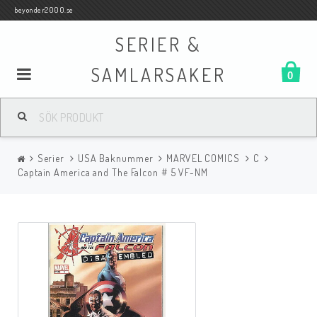
beyonder2000.se
SERIER &
SAMLARSAKER
0
Samlar- och Spelkort
Serier
USA Baknummer
MARVEL COMICS
C
Serier
Captain America and The Falcon # 5 VF-NM
Böcker
Film