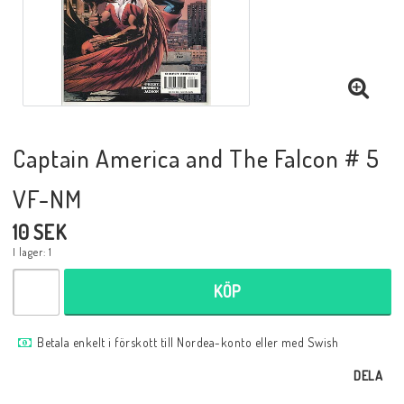
Musik
Mynt och Sedlar
Samlar- och Spelkort
Captain America and The Falcon # 5
VF-NM
Samlartillbehör
10 SEK
I lager: 1
Serier Sverige
KÖP
Serier USA
Betala enkelt i förskott till Nordea-konto eller med Swish
DELA
Tidskrifter