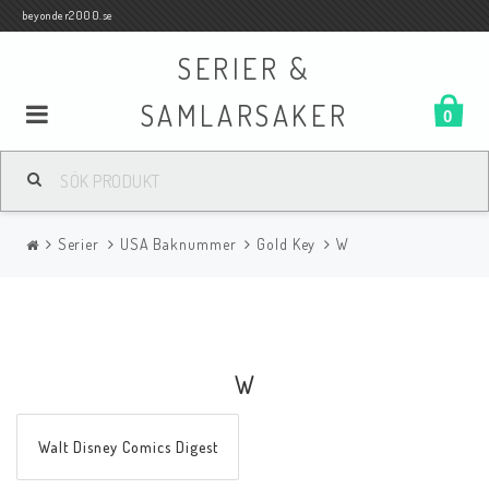
beyonder2000.se
SERIER &
SAMLARSAKER
0
Samlar- och Spelkort
Serier
USA Baknummer
Gold Key
W
Serier
Böcker
W
Film
Walt Disney Comics Digest