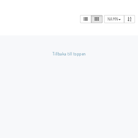
Musik
NAMN
Mynt och Sedlar
Samlar- och Spelkort
Tillbaka till toppen
Samlartillbehör
Serier Sverige
Serier USA
Tidskrifter