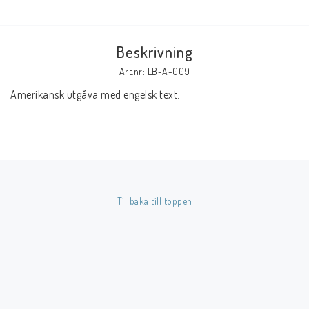
Butik på Tradera.com
Beskrivning
Kontaktformulär
Art.nr: LB-A-009
Amerikansk utgåva med engelsk text.
Inkl. Moms
____________________________________________________________________________
Betala enkelt i förskott till konto i Nordea eller med Swish.
Tillbaka till toppen