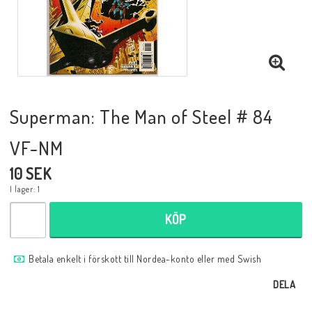
Musik
Mynt och Sedlar
Samlar- och Spelkort
Superman: The Man of Steel # 84
VF-NM
Samlartillbehör
10 SEK
I lager: 1
Serier Sverige
KÖP
Serier USA
Betala enkelt i förskott till Nordea-konto eller med Swish
DELA
Tidskrifter