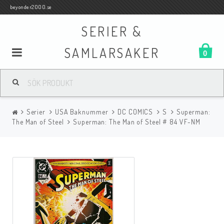
beyonder2000.se
SERIER &
SAMLARSAKER
0
Samlar- och Spelkort
Serier
USA Baknummer
DC COMICS
S
Superman:
Serier
The Man of Steel
Superman: The Man of Steel # 84 VF-NM
Böcker
Film