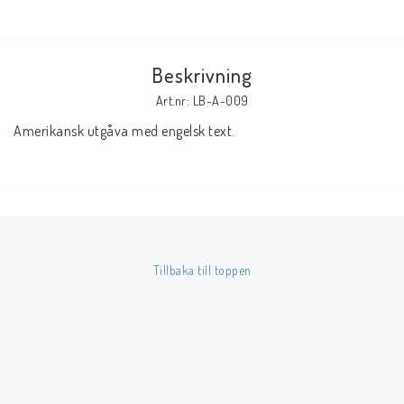
Butik på Tradera.com
Beskrivning
Kontaktformulär
Art.nr: LB-A-009
Inkl. Moms
Amerikansk utgåva med engelsk text.
____________________________________________________________________________
Betala enkelt i förskott till konto i Nordea eller med Swish.
Tillbaka till toppen