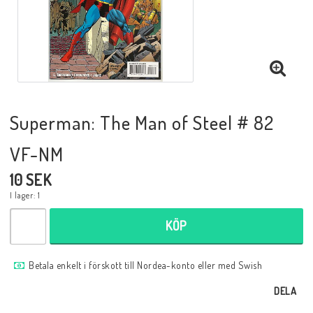
Musik
Mynt och Sedlar
Samlar- och Spelkort
Superman: The Man of Steel # 82
VF-NM
Samlartillbehör
10 SEK
I lager: 1
Serier Sverige
KÖP
Serier USA
Betala enkelt i förskott till Nordea-konto eller med Swish
DELA
Tidskrifter