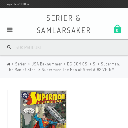
beyonder2000.se
SERIER &
SAMLARSAKER
0
Samlar- och Spelkort
Serier
USA Baknummer
DC COMICS
S
Superman:
Serier
The Man of Steel
Superman: The Man of Steel # 82 VF-NM
Böcker
Film