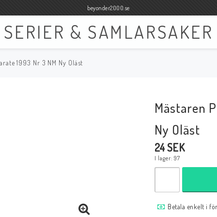
beyonder2000.se
SERIER & SAMLARSAKER
arate 1993 Nr 3 NM Ny Oläst
Böcker
Film
Böcker Engelska
Blu-ray
Mästaren P
Böcker Svenska
DVD
Ny Oläst
24 SEK
I lager: 97
Samlar- och Spelkort
Samlartillbehör
Tillbehör Samlar- och Spelkort
Tillbehör Mynt & Sedla
Betala enkelt i f
Tillbehör Samlar- och