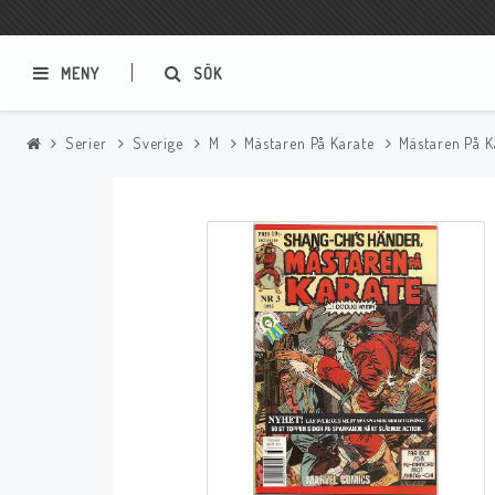
MENY
SÖK
Serier
Sverige
M
Mästaren På Karate
Mästaren På K
Samlar- och Spelkort
Serier
Magic The Gathering
Sverige
USA Baknummer
USA Ny Import
Tillbehör
Musik
Mynt och Sedlar
CD
Mynt Sverige
Mynt Övriga Världen