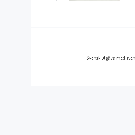
Serier Sverige
Serier USA
Album
GN/TP/HC
Buster
Charlton
Disney
Dark Horse
Svensk utgåva med svens
Fantomen
Dell
Klassiker
Dynamite
Knasen
Fantagraphics
Seriemagasinet
IDW
Superhjältar
MANGA
Tillbehör Serier
Tokyopop
Vuxenserier
Wildstorm
Western
Tillbehör Serier