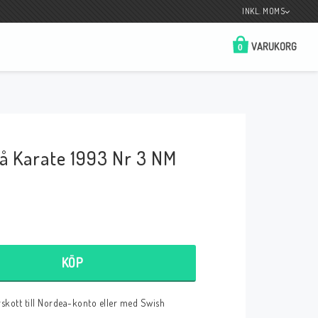
INKL. MOMS
VARUKORG
0
Butik på Tradera.com
Kontaktformulär
å Karate 1993 Nr 3 NM
__________________________________________________________________
Betala enkelt i förskott till konto i Nordea
eller med Swish.
KÖP
r
örskott till Nordea-konto eller med Swish
 Spelkort