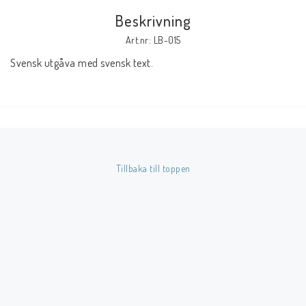
Beskrivning
Butik på Tradera.com
Art.nr: LB-015
Svensk utgåva med svensk text.
Kontaktformulär
Inkl. Moms
____________________________________________________________________________
Betala enkelt i förskott till konto i Nordea eller med Swish.
Tillbaka till toppen