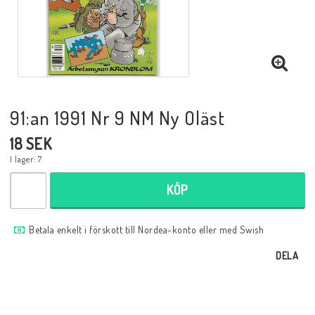
Musik
Mynt och Sedlar
Samlar- och Spelkort
91:an 1991 Nr 9 NM Ny Oläst
18 SEK
Samlartillbehör
I lager: 7
KÖP
Serier Sverige
Betala enkelt i förskott till Nordea-konto eller med Swish
Serier USA
DELA
Tidskrifter