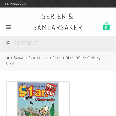
beyonder2000.se
SERIER &
SAMLARSAKER
0
Samlar- och Spelkort
Serier
Sverige
#
91:an
91:an 1991 Nr 9 NM Ny
Serier
Oläst
Böcker
Film