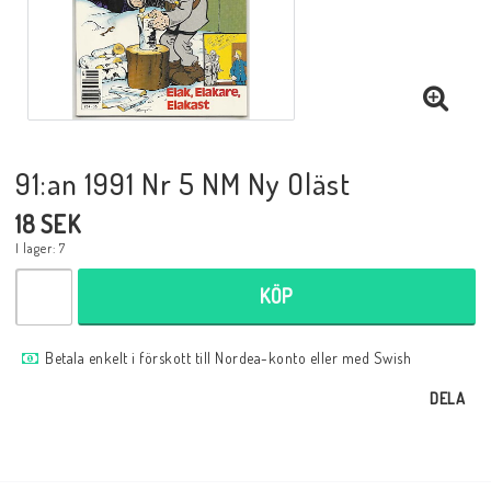
Musik
Mynt och Sedlar
Samlar- och Spelkort
91:an 1991 Nr 5 NM Ny Oläst
18 SEK
Samlartillbehör
I lager: 7
KÖP
Serier Sverige
Betala enkelt i förskott till Nordea-konto eller med Swish
Serier USA
DELA
Tidskrifter