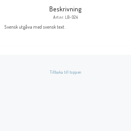
Beskrivning
Butik på Tradera.com
Art.nr: LB-024
Svensk utgåva med svensk text.
Kontaktformulär
Inkl. Moms
____________________________________________________________________________
Betala enkelt i förskott till konto i Nordea eller med Swish.
Tillbaka till toppen