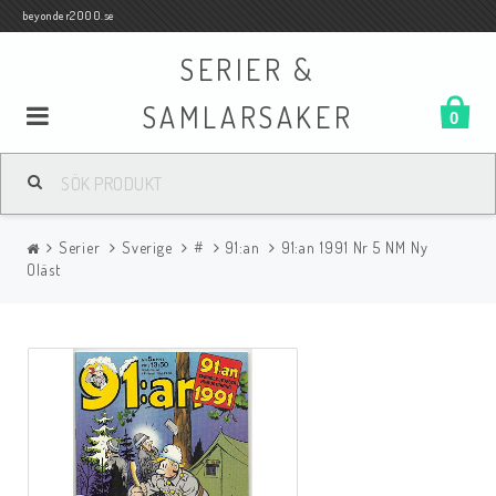
beyonder2000.se
SERIER &
SAMLARSAKER
0
Samlar- och Spelkort
Serier
Sverige
#
91:an
91:an 1991 Nr 5 NM Ny
Serier
Oläst
Böcker
Film