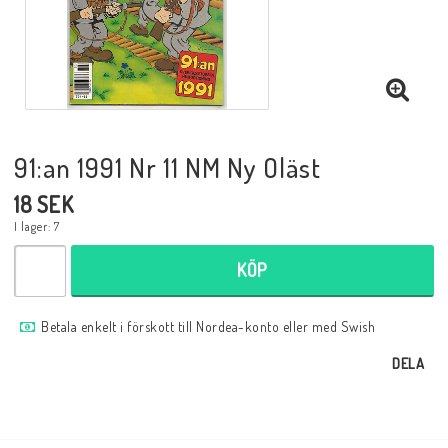
Musik
Mynt och Sedlar
Samlar- och Spelkort
91:an 1991 Nr 11 NM Ny Oläst
18 SEK
Samlartillbehör
I lager: 7
KÖP
Serier Sverige
Betala enkelt i förskott till Nordea-konto eller med Swish
Serier USA
DELA
Tidskrifter