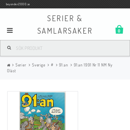
beyonder2000.se
SERIER &
SAMLARSAKER
0
Samlar- och Spelkort
Serier
Sverige
#
91:an
91:an 1991 Nr 11 NM Ny
Serier
Oläst
Böcker
Film