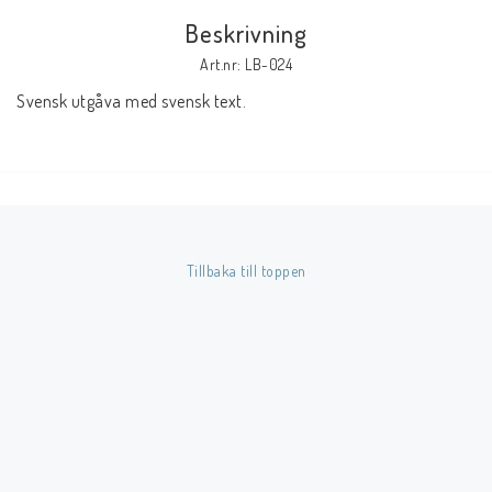
Beskrivning
Butik på Tradera.com
Art.nr: LB-024
Svensk utgåva med svensk text.
Kontaktformulär
Inkl. Moms
____________________________________________________________________________
Betala enkelt i förskott till konto i Nordea eller med Swish.
Tillbaka till toppen