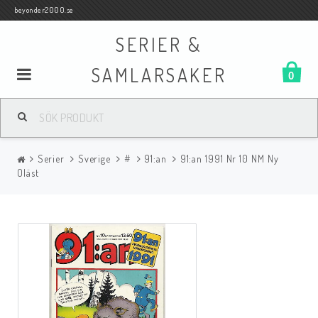
beyonder2000.se
SERIER &
SAMLARSAKER
0
Samlar- och Spelkort
Serier
Sverige
#
91:an
91:an 1991 Nr 10 NM Ny
Serier
Oläst
Böcker
Film