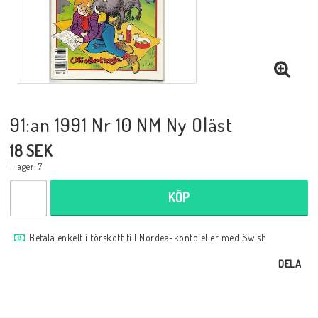
Musik
Mynt och Sedlar
Samlar- och Spelkort
91:an 1991 Nr 10 NM Ny Oläst
18 SEK
Samlartillbehör
I lager: 7
KÖP
Serier Sverige
Betala enkelt i förskott till Nordea-konto eller med Swish
Serier USA
DELA
Tidskrifter