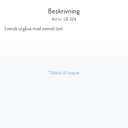
Beskrivning
Butik på Tradera.com
Art.nr: LB-024
Svensk utgåva med svensk text.
Kontaktformulär
Inkl. Moms
____________________________________________________________________________
Betala enkelt i förskott till konto i Nordea eller med Swish.
Tillbaka till toppen