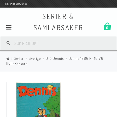
beyonder2000.se
SERIER &
SAMLARSAKER
0
Samlar- och Spelkort
Serier
Sverige
D
Dennis
Dennis 1966 Nr 10 VG
Serier
Ifyllt Korsord
Böcker
Film