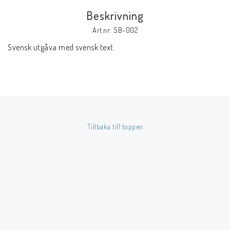
Beskrivning
Butik på Tradera.com
Art.nr: SB-002
Svensk utgåva med svensk text.
Kontaktformulär
Inkl. Moms
____________________________________________________________________________
Betala enkelt i förskott till konto i Nordea eller med Swish.
Tillbaka till toppen