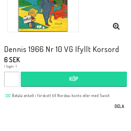
Musik
Mynt och Sedlar
Samlar- och Spelkort
Dennis 1966 Nr 10 VG Ifyllt Korsord
6 SEK
Samlartillbehör
I lager: 1
KÖP
Serier Sverige
Betala enkelt i förskott till Nordea-konto eller med Swish
Serier USA
DELA
Tidskrifter