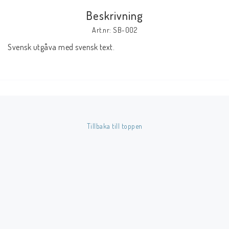
Beskrivning
Butik på Tradera.com
Art.nr: SB-002
Svensk utgåva med svensk text.
Kontaktformulär
Inkl. Moms
____________________________________________________________________________
Betala enkelt i förskott till konto i Nordea eller med Swish.
Tillbaka till toppen