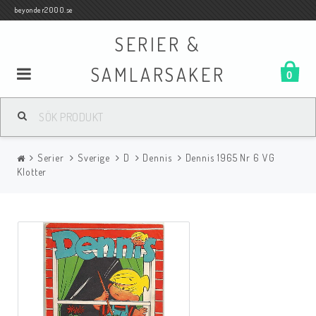
beyonder2000.se
SERIER &
SAMLARSAKER
0
Samlar- och Spelkort
Serier
Sverige
D
Dennis
Dennis 1965 Nr 6 VG
Serier
Klotter
Böcker
Film