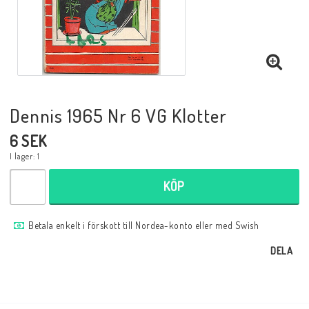
Musik
Mynt och Sedlar
Samlar- och Spelkort
Dennis 1965 Nr 6 VG Klotter
6 SEK
Samlartillbehör
I lager: 1
KÖP
Serier Sverige
Betala enkelt i förskott till Nordea-konto eller med Swish
Serier USA
DELA
Tidskrifter