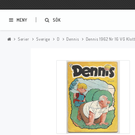
MENY
SÖK
Serier
Sverige
D
Dennis
Dennis 1962 Nr 16 VG Klot
Samlar- och Spelkort
Serier
Magic The Gathering
Sverige
USA Baknummer
USA Ny Import
Tillbehör
Musik
Mynt och Sedlar
CD
Mynt Sverige
Mynt Övriga Världen