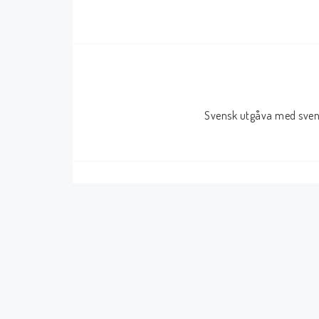
Serier Sverige
Serier USA
Album
GN/TP/HC
Buster
Charlton
Svensk utgåva med svens
Disney
Dark Horse
Fantomen
Dell
Klassiker
Dynamite
Knasen
Fantagraphics
Seriemagasinet
IDW
Superhjältar
MANGA
Tillbehör Serier
Tokyopop
Vuxenserier
Wildstorm
Western
Tillbehör Serier