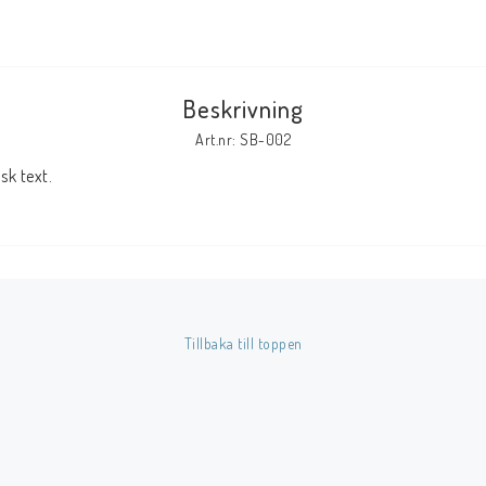
Tillbehör Serier
Tidskrifter
Beskrivning
Archie
Art.nr: SB-002
CrossGen
k text.
DC
DISNEY
Eclipse
Gold Key
Image
Tillbaka till toppen
Marvel
Viz
Övriga Förlag