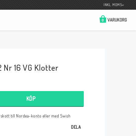
INKL. MOMS
VARUKORG
0
Butik på Tradera.com
Kontaktformulär
 Nr 16 VG Klotter
__________________________________________________________________
Betala enkelt i förskott till konto i Nordea
eller med Swish.
KÖP
örskott till Nordea-konto eller med Swish
r
DELA
 Spelkort