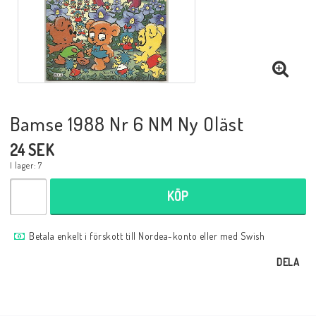
Musik
Mynt och Sedlar
Samlar- och Spelkort
Bamse 1988 Nr 6 NM Ny Oläst
24 SEK
Samlartillbehör
I lager: 7
KÖP
Serier Sverige
Betala enkelt i förskott till Nordea-konto eller med Swish
Serier USA
DELA
Tidskrifter