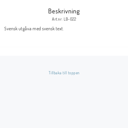
Beskrivning
Butik på Tradera.com
Art.nr: LB-022
Svensk utgåva med svensk text.
Kontaktformulär
Inkl. Moms
____________________________________________________________________________
Betala enkelt i förskott till konto i Nordea eller med Swish.
Tillbaka till toppen