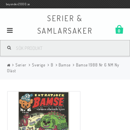
beyonder2000.se
SERIER &
SAMLARSAKER
0
Samlar- och Spelkort
Serier
Sverige
B
Bamse
Bamse 1988 Nr 6 NM Ny
Serier
Oläst
Böcker
Film