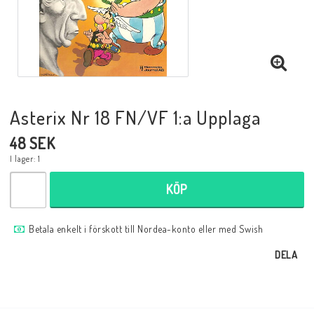
Musik
Mynt och Sedlar
Samlar- och Spelkort
Asterix Nr 18 FN/VF 1:a Upplaga
48 SEK
Samlartillbehör
I lager: 1
KÖP
Serier Sverige
Betala enkelt i förskott till Nordea-konto eller med Swish
Serier USA
DELA
Tidskrifter