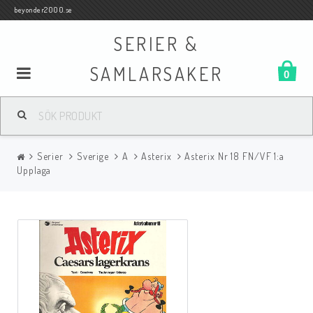
beyonder2000.se
SERIER &
SAMLARSAKER
0
Samlar- och Spelkort
Serier
Sverige
A
Asterix
Asterix Nr 18 FN/VF 1:a
Serier
Upplaga
Böcker
Film