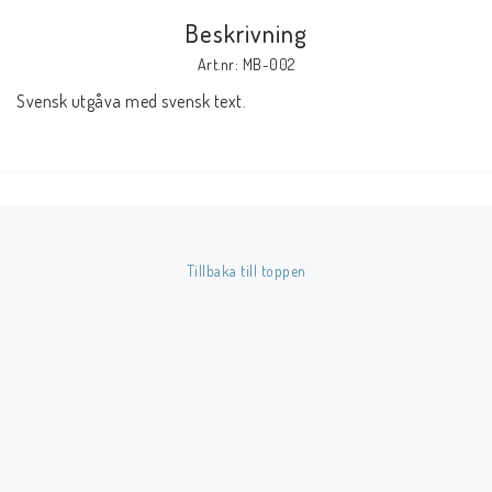
Beskrivning
Butik på Tradera.com
Art.nr: MB-002
Svensk utgåva med svensk text.
Kontaktformulär
Inkl. Moms
____________________________________________________________________________
Betala enkelt i förskott till konto i Nordea eller med Swish.
Tillbaka till toppen