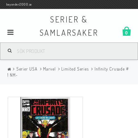
beyonder2000.se
SERIER &
SAMLARSAKER
0
Samlar- och Spelkort
Serier USA
Marvel
Limited Series
Infinity Crusade #
Serier
1 NM-
Böcker
Film