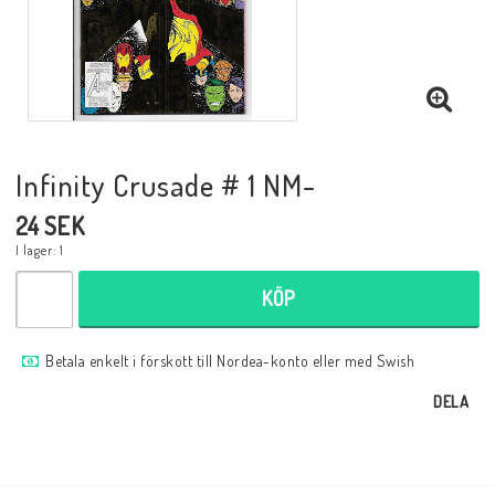
Musik
Mynt och Sedlar
Samlar- och Spelkort
Infinity Crusade # 1 NM-
24 SEK
Samlartillbehör
I lager: 1
KÖP
Serier Sverige
Betala enkelt i förskott till Nordea-konto eller med Swish
Serier USA
DELA
Tidskrifter