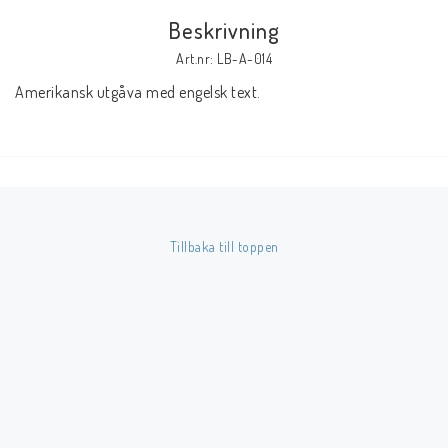
Beskrivning
Butik på Tradera.com
Art.nr: LB-A-014
Amerikansk utgåva med engelsk text.
Kontaktformulär
Inkl. Moms
____________________________________________________________________________
Betala enkelt i förskott till konto i Nordea eller med Swish.
Tillbaka till toppen