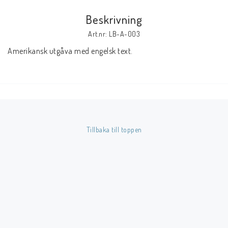
Beskrivning
Butik på Tradera.com
Art.nr: LB-A-003
Amerikansk utgåva med engelsk text.
Kontaktformulär
Inkl. Moms
____________________________________________________________________________
Betala enkelt i förskott till konto i Nordea eller med Swish.
Tillbaka till toppen