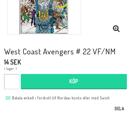
Musik
Mynt och Sedlar
Samlar- och Spelkort
West Coast Avengers # 22 VF/NM
14 SEK
Samlartillbehör
I lager: 1
KÖP
Serier Sverige
Betala enkelt i förskott till Nordea-konto eller med Swish
Serier USA
DELA
Tidskrifter