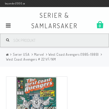
beyonder2000.se
SERIER &
SAMLARSAKER
0
Samlar- och Spelkort
Serier USA
Marvel
West Coast Avengers (1985-1989)
Serier
West Coast Avengers # 22 VF/NM
Böcker
Film