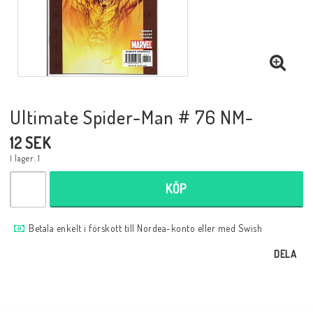
Musik
Mynt och Sedlar
Samlar- och Spelkort
Ultimate Spider-Man # 76 NM-
12 SEK
Samlartillbehör
I lager: 1
KÖP
Serier Sverige
Betala enkelt i förskott till Nordea-konto eller med Swish
Serier USA
DELA
Tidskrifter