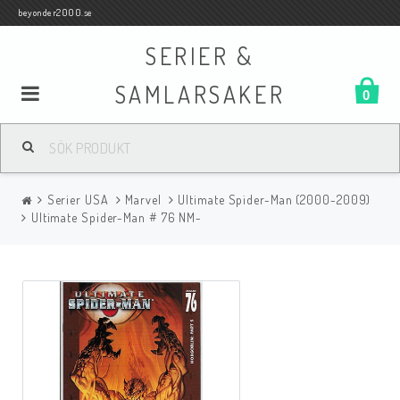
beyonder2000.se
SERIER &
SAMLARSAKER
0
Samlar- och Spelkort
Serier USA
Marvel
Ultimate Spider-Man (2000-2009)
Serier
Ultimate Spider-Man # 76 NM-
Böcker
Film