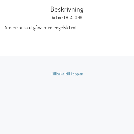
Beskrivning
Butik på Tradera.com
Art.nr: LB-A-009
Amerikansk utgåva med engelsk text.
Kontaktformulär
Inkl. Moms
____________________________________________________________________________
Betala enkelt i förskott till konto i Nordea eller med Swish.
Tillbaka till toppen